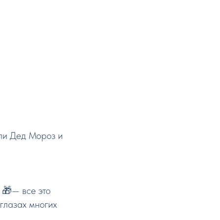
шли Дед Мороз и
 🎁— все это
 глазах многих