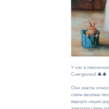
У нас в пансионат
Снегурочка! 🎄🎄
Они зажгли атмос
спели веселые пес
вернуло наших дор
заиграли слезы ра