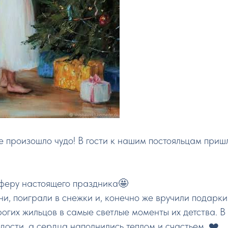
е произошло чудо! В гости к нашим постояльцам при
феру настоящего праздника🤩
ни, поиграли в снежки и, конечно же вручили подарки
огих жильцов в самые светлые моменты их детства. В
дости, а сердца наполнились теплом и счастьем. ❤️